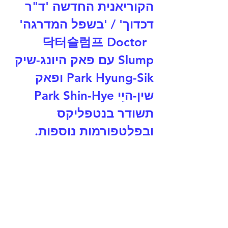
הקוריאנית החדשה 'ד"ר 
דכדוך' / 'בשפל המדרגה'  
 닥터슬럼프 Doctor 
Slump עם פאק היונג-שיק 
Park Hyung-Sik ופאק 
שין-היֵי ‎Park Shin-Hye 
תשודר בנטפליקס 
ובפלטפורמות נוספות.