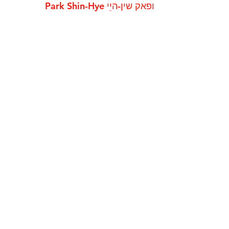
ופאק שין-היֵי ‎Park Shin-Hye 