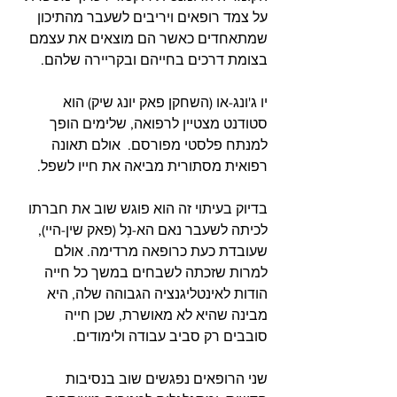
על צמד רופאים ויריבים לשעבר מהתיכון 
שמתאחדים כאשר הם מוצאים את עצמם 
בצומת דרכים בחייהם ובקריירה שלהם. 
יו ג'ונג-או (השחקן פאק יונג שיק) הוא 
סטודנט מצטיין לרפואה, שלימים הופך 
למנתח פלסטי מפורסם.  אולם תאונה 
רפואית מסתורית מביאה את חייו לשפל.
בדיוק בעיתוי זה הוא פוגש שוב את חברתו 
לכיתה לשעבר נאם הא-נְל (פאק שין-היי), 
שעובדת כעת כרופאה מרדימה. אולם 
למרות שזכתה לשבחים במשך כל חייה 
הודות לאינטליגנציה הגבוהה שלה, היא 
מבינה שהיא לא מאושרת, שכן חייה 
סובבים רק סביב עבודה ולימודים.  
שני הרופאים נפגשים שוב בנסיבות 