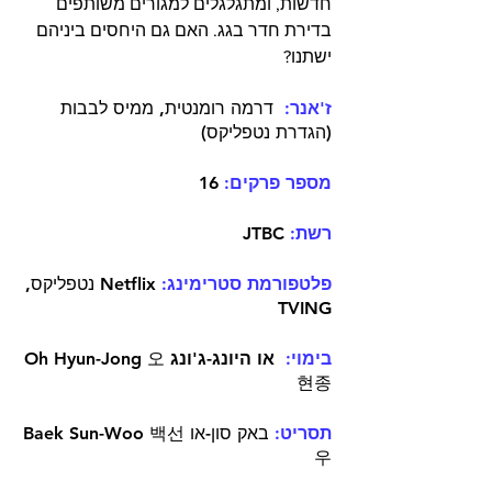
חדשות, ומתגלגלים למגורים משותפים 
בדירת חדר בגג. האם גם היחסים ביניהם 
ישתנו?
ז'אנר:
  דרמה רומנטית, ממיס לבבות 
(הגדרת נטפליקס)
מספר פרקים
:
 16
רשת:
 JTBC
פלטפורמת סטרימינג:
 Netflix נטפליקס, 
TVING
בימוי:
או היונג-ג'ונג
 Oh Hyun-Jong 오
현종 
תסריט:
 באק סון-או Baek Sun-Woo 백선
우 