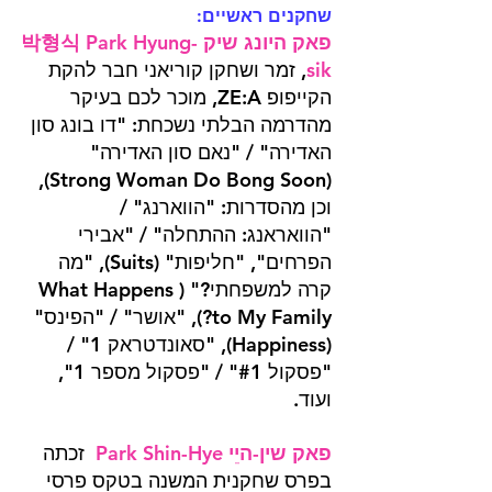
שחקנים ראשיים
: 
פאק היונג שיק 박형식 Park Hyung-
sik
, זמר ושחקן קוריאני חבר להקת 
הקייפופ ZE:A, מוכר לכם בעיקר 
מהדרמה הבלתי נשכחת: "דו בונג סון 
האדירה" / "נאם סון האדירה" 
(Strong Woman Do Bong Soon), 
וכן מהסדרות: "הווארנג" / 
"הוואראנג: ההתחלה" / "אבירי 
הפרחים", "חליפות" (Suits), "מה 
קרה למשפחתי?" (What Happens 
to My Family?), "אושר" / "הפינס" 
(Happiness), "סאונדטראק 1" / 
"פסקול 
#1
" / "פסקול מספר 1", 
ועוד.
פאק שין-היֵי ‎ Park Shin-Hye 
זכתה 
בפרס שחקנית המשנה בטקס פרסי 