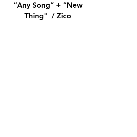
“Any Song” + “New 
Thing"  / Zico 