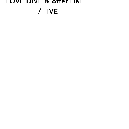
LOVE DIVE & After LIKE 
  /   IVE