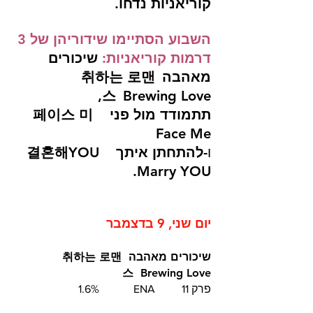
קוריאניות נדחו. 
השבוע הסתיימו שידוריהן של 3 
דרמות קוריאניות:
שיכורים 
מאהבה
취하는 로맨
스
Brewing Love, 
תתמודד מול פני  페이스 미  
Face Me 
ו-
להתחתן איתך  결혼해YOU  
Marry YOU.
יום שני, 9 בדצמבר
שיכורים מאהבה
취하는 로맨
스
Brewing Love
פרק 11	ENA		1.6%