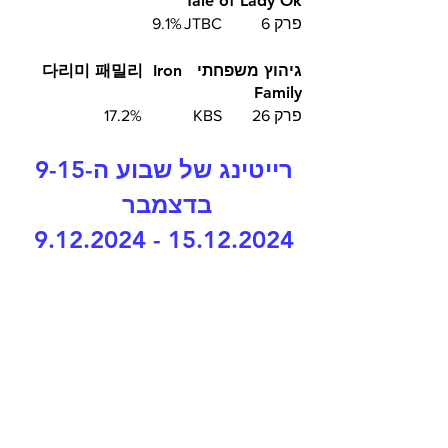
Tale of Lady Ok
פרק 6	JTBC	9.1%
גיהוץ משפחתי  다리미 패밀리  Iron 
Family
פרק 26	KBS		17.2%
רייטינג של שבוע ה-9-15 
בדצמבר  
15.12.2024 - 9.12.2024 