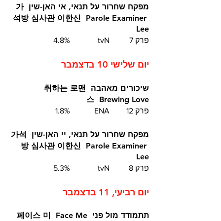
מפקח שחרור על תנאי, אי האן-שין
가
석방 심사관 이한신
Parole Examiner 
Lee
פרק 7	tvN		4.8%
יום שלישי 10 בדצמבר
שיכורים מאהבה
취하는 로맨
스
Brewing Love
פרק 12	ENA		1.8%
מפקח שחרור על תנאי, יי האן-שין
가석
방 심사관 이한신
Parole Examiner 
Lee
פרק 8 	tvN		5.3%
יום רביעי, 11 בדצמבר
תתמודד מול פני  페이스 미  Face Me