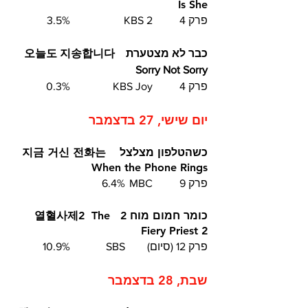
Is She
פרק 4	KBS 2		3.5% 
כבר לא מצטערת  오늘도 지송합니다  
Sorry Not Sorry
פרק 4	KBS Joy		0.3%
יום שישי, 27 בדצמבר
כשהטלפון מצלצל  지금 거신 전화는  
When the Phone Rings
פרק 9	MBC	6.4%
כומר חמום מוח 2  열혈사제2  The 
Fiery Priest 2
פרק 12 (סיום)	SBS		10.9%
שבת, 28 בדצמבר