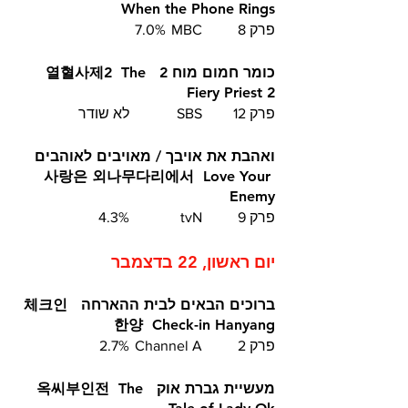
When the Phone Rings
פרק 8	MBC	7.0%
כומר חמום מוח 2  열혈사제2  The 
Fiery Priest 2
פרק 12	SBS		לא שודר
ואהבת את אויבך / מאויבים לאוהבים 
사랑은 외나무다리에서  Love Your 
Enemy 
פרק 9	tvN		4.3%
יום ראשון, 22 בדצמבר
ברוכים הבאים לבית ההארחה  체크인 
한양  Check-in Hanyang
פרק 2	Channel A 	2.7%
מעשיית גברת אוק  옥씨부인전  The 