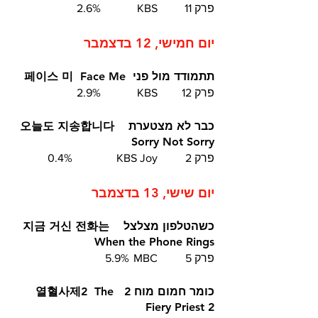
פרק 11	KBS		2.6%
יום חמישי, 12 בדצמבר
תתמודד מול פני  페이스 미  Face Me
פרק 12	KBS		2.9%
כבר לא מצטערת  오늘도 지송합니다  
Sorry Not Sorry
פרק 2	KBS Joy		0.4%
יום שישי, 13 בדצמבר
כשהטלפון מצלצל  지금 거신 전화는  
When the Phone Rings
פרק 5	MBC	5.9%
כומר חמום מוח 2  열혈사제2  The 
Fiery Priest 2