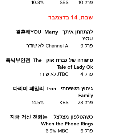
פרק 10	SBS		10.8%
שבת, 14 בדצמבר
להתחתן איתך  결혼해YOU  Marry 
YOU
פרק 9	Channel A 	לא שודר
סיפורה של גברת אוק  옥씨부인전  The 
Tale of Lady Ok
פרק 4	JTBC	
לא שודר
גיהוץ משפחתי  다리미 패밀리  Iron 
Family
פרק 23	KBS		14.5%
כשהטלפון מצלצל  지금 거신 전화는  
When the Phone Rings
פרק 6	MBC	6.9%