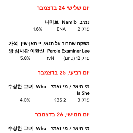
יום שלישי 24 בדצמבר
נמיב
Namib
나미브
פרק 2	ENA		1.6%
מפקח שחרור על תנאי, יי האן-שין
가석
방 심사관 이한신
Parole Examiner Lee
פרק 12 (סיום) 	tvN		5.8%
יום רביעי, 25 בדצמבר
מי היא? / מי זאת?  수상한 그녀  Who 
Is She
פרק 3	KBS 2		4.0% 
יום חמישי, 26 בדצמבר
מי היא? / מי זאת?  수상한 그녀  Who 