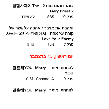
כומר חמום מוח 2  열혈사제2  The 
Fiery Priest 2
פרק 10	SBS		לא שודר
ואהבת את אויבך / אהבה על גשר של 
קורת עץ אחת 사랑은 외나무다리에서  
Love Your Enemy 
פרק 7	tvN		5.1%
יום ראשון, 15 בדצמבר
להתחתן איתך  결혼해YOU  Marry 
YOU
פרק 9	Channel A 	0.6%
להתחתן איתך  결혼해YOU  Marry 
YOU
פרק 10	Channel A 	0.9%