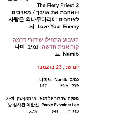
The Fiery Priest 2 
ו-
ואהבת את אויבך / מאויבים 
לאוהבים 사랑은 외나무다리에
서  Love Your Enemy 
השבוע התחילו שידורי דרמה 
קוריאנית חדשה:
נמיב
나미
브
Namib
יום שני, 23 בדצמבר
נמיב
Namib
나미브
פרק 1	ENA		1.4%
מפקח שחרור על תנאי, אי האן-שין
가석
방 심사관 이한신
Parole Examiner Lee
פרק 11	tvN		5.7%