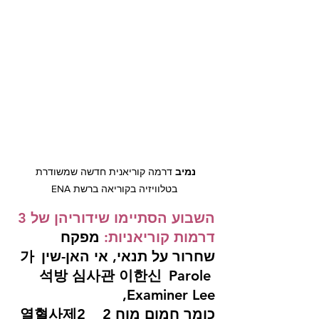
נמיב
 דרמה קוריאנית חדשה שמשודרת 
בטלוויזיה בקוריאה ברשת ENA
השבוע הסתיימו שידוריהן של 3 
דרמות קוריאניות:
מפקח 
שחרור על תנאי, אי האן-שין
가
석방 심사관 이한신
Parole 
Examiner Lee, 
כומר חמום מוח 2  열혈사제2  