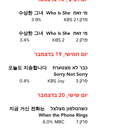
מי זאת  수상한 그녀  Who Is She
פרק 1	KBS 2		3.9% 
מי זאת  수상한 그녀  Who Is She
פרק 2	KBS 2		3.4%
יום חמישי, 19 בדצמבר
כבר לא מצטערת  오늘도 지송합니다  
Sorry Not Sorry
פרק 3	KBS Joy		0.4%
יום שישי, 20 בדצמבר
כשהטלפון מצלצל  지금 거신 전화는  
When the Phone Rings
פרק 7	MBC	6.0%