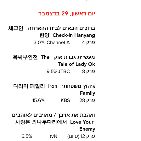
יום ראשון, 29 בדצמבר
ברוכים הבאים לבית ההארחה  체크인 
한양  Check-in Hanyang
פרק 4	Channel A 	3.0%
מעשיית גברת אוק  옥씨부인전  The 
Tale of Lady Ok
פרק 8	JTBC	9.5%
גיהוץ משפחתי  다리미 패밀리  Iron 
Family
פרק 28	KBS		15.6%
ואהבת את אויבך / מאויבים לאוהבים 
사랑은 외나무다리에서  Love Your 
Enemy 
פרק 12 (סיום)	tvN		6.5%