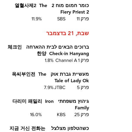
כומר חמום מוח 2  열혈사제2  The 
Fiery Priest 2
פרק 11	SBS		11.9%
שבת, 21 בדצמבר
ברוכים הבאים לבית ההארחה  체크인 
한양  Check-in Hanyang
פרק 1	Channel A 	1.8%
מעשיית גברת אוק  옥씨부인전  The 
Tale of Lady Ok
פרק 5	JTBC	
7.9%
גיהוץ משפחתי  다리미 패밀리  Iron 
Family
פרק 25	KBS		16.0%
כשהטלפון מצלצל  지금 거신 전화는  