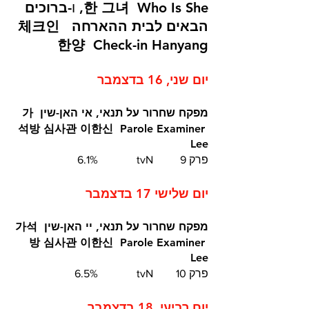
한 그녀  Who Is She, 
ו-
ברוכים 
הבאים לבית ההארחה  체크인 
한양  Check-in Hanyang
יום שני, 16 בדצמבר
מפקח שחרור על תנאי, אי האן-שין
가
석방 심사관 이한신
Parole Examiner 
Lee
פרק 9	tvN		6.1%
יום שלישי 17 בדצמבר
מפקח שחרור על תנאי, יי האן-שין
가석
방 심사관 이한신
Parole Examiner 
Lee
פרק 10 	tvN		6.5%
יום רביעי, 18 בדצמבר