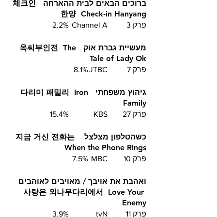
ברוכים הבאים לבית ההארחה  체크인 
한양  Check-in Hanyang
פרק 3	Channel A 	2.2%
מעשיית גברת אוק  옥씨부인전  The 
Tale of Lady Ok
פרק 7	JTBC	
8.1%
גיהוץ משפחתי  다리미 패밀리  Iron 
Family
פרק 27	KBS		15.4%
כשהטלפון מצלצל  지금 거신 전화는  
When the Phone Rings
פרק 10	MBC	7.5%
ואהבת את אויבך / מאויבים לאוהבים 
사랑은 외나무다리에서  Love Your 
Enemy 
פרק 11	tvN		3.9%