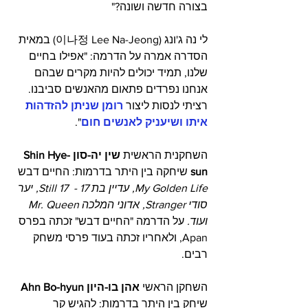
בצורה חדשה ושונה?"
לי נה ג'ונג (이나정 Lee Na-Jeong) במאית 
הסדרה אמרה על הדרמה: "אפילו בחיים 
שלנו, תמיד יכולים להיות מקרים שבהם 
אנחנו נפרדים פתאום מהאנשים סביבנו. 
רציתי לנסות ליצור 
רומן שניתן להזדהות 
איתו ושיעניק לאנשים חום
".
השחקנית הראשית
 שין יה-סון Shin Hye-
sun
 שיחקה בין היתר בדרמות: החיים דבש 
My Golden Life, עדיין בת 17 -  Still 17, יער 
סודי Stranger, אדוני המלכה Mr. Queen 
ועוד. 
על הדרמה "החיים דבש" זכתה בפרס 
Apan, ולאחריו זכתה בעוד פרסי משחק 
רבים.
השחקן הראשי 
אהן בו-היון Ahn Bo-hyun 
שיחק בין היתר בדרמות: להגיש קר 