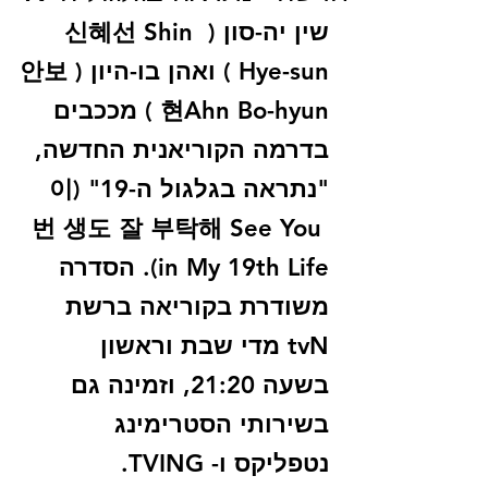
שין יה-סון ( 신혜선 Shin 
Hye-sun ) ואהן בו-היון ( 안보
현Ahn Bo-hyun ) מככבים 
בדרמה הקוריאנית החדשה, 
"נתראה בגלגול ה-19" (이
번 생도 잘 부탁해 See You 
in My 19th Life). הסדרה 
משודרת בקוריאה ברשת 
tvN מדי שבת וראשון 
בשעה 21:20, וזמינה גם 
בשירותי הסטרימינג 
נטפליקס ו- TVING.