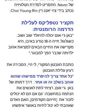
של Naver. התסריט לסדרת הטלוויזיה 
נכתב בידי צ'וי יאנג-רין Choi Young-Rin.
תקציר נטפליקס לעלילת 
הדרמה הרומנטית:
"באן ג'י-אום יכולה להיוולד שוב ושוב. 
כשגלגול
 חייה ה-18 נגדע באיבו, היא 
מקדישה את החיים הבאים למציאת אהוב 
ילדותה שכבר הפך למבוגר." 
כותבת הוובטון המקורי, לי היי, הסבירה את 
רעיון עלילת הוובטון: 
"
כל אחד צריך להיפרד ממישהו שהוא 
אוהב בשלב זה או אחר
.  דרך דמותו של 
באן  ג'י אום, רציתי לתת לאנשים את 
הנחמה במחשבה: 'גם אם הם לא יכולים 
לזכור את  [חייהם הקודמים], האם האדם 
שאהבתי לא יכול לחיות באושר איפשהו 