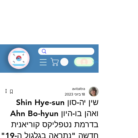
להתחבר
avitaltra
18 ביוני 2023
שין יה-סון Shin Hye-sun
ואהן בו-היון Ahn Bo-hyun
בדרמת נטפליקס קוריאנית
חדשה "נתראה בגלגול ה-19"