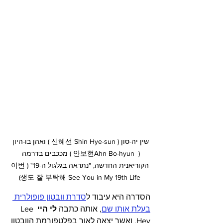
שין יה-סון ( 신혜선 Shin Hye-sun ) ואהן בו-היון 
(  안보현Ahn Bo-hyun ) מככבים בדרמה 
הקוריאנית החדשה, "נתראה בגלגול ה-19" (이번 
생도 잘 부탁해 See You in My 19th Life)
הסדרה היא עיבוד ל
סדרת וובטון פופולרית 
בעלת אותו שם
, אותה כתבה 
לי היי
 Lee 
Hey, ואשר יצאה לאור בפלטפורמת הוובטון 