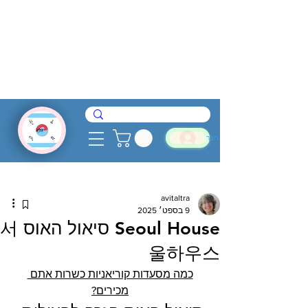
להתחבר
avitaltra
9 בספט׳ 2025
Seoul House סיאול האוס 서
울하우스
כמה מסעדות קוריאניות כשרות אתם 
מכירים?