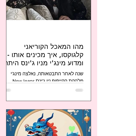
מהו המאכל הקוריאני
קלגוקסו, איך מכינים אותו -
ומדוע מינג'י מניו ג'ינס היתה
צריכה להתנצל על כך שאמרה
שנה לאחר התבטאותה, נאלצה מינג'י
שאיננה מכירה אותו?
מלהקת הקייפופ ניו ג'ינס NewJeans
להתנצל בפומבי על כך שאמרה כי איננה
יודעת מהו המאכל הקוריאני קלגוקסו 칼국
수....