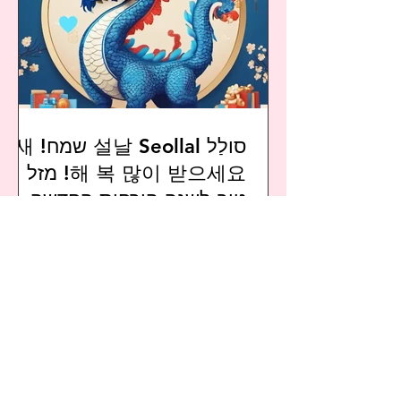
סולַל 설날 Seollal שמח! 새
해 복 많이 받으세요! מזל
טוב לשנה הירחית החדשה -
שנת הדרקון הכחול, ושפע
סולאל - ראש שנה קוריאני שמח! זה היום
מאכלי חג מסורתיים.
שמתחיל את השנה הירחית הקוריאנית
החדשה: השנה זוהי שנת הדרקון, המסמל
כוח ושגשוג. מי יתן שתבורכו השנה...