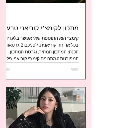
מתכון לקימצ'י קוריאני טבעוני
קימצ'י הוא התוספת שאי אפשר בלעדיה
בכל ארוחה קוריאנית. לפניכם 2 גרסאות
הכנה: המתכון המהיר, וגרסת המתכון
המפורטת #מתכונים קימצ'י קוריאני צילום:
Daniel הקימצ'י, הוא לא סתם מאכל, הוא
סיפור היסטורי: הוא נולד מצורך פשוט -
שימור ירקות לעונת החורף הקשה, כאשר
ירקות טריים לא היו בנמצא. דרך
ההתססה, הקוריאנים הצליחו לשמר את
יבול הכרוב הסיני והצנון, והפכו אותו למאכל
יסוד חיוני שאפשר קיום. למעשה, הקימצ'י
הוא שם כולל למעל 180 סוגי ירקות
מותססים. יש קקטוּגי (קימצ'י קוביות צנון),
יוֹלמוּ קי