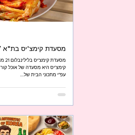
מסעדת קימצ'יס בת"א Kimchi's TLV
מסעדת
קימצ'יס היא מסעדה של אוכל קורי
עפ"י מתכוני הבית של...