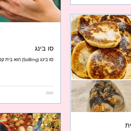
סו בינג
סו בינג (SoBing) הוא בית קפה וקינוחים קוריאנים בתל אביב.
ת