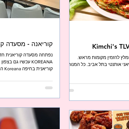
קוריאנה - מסעדה קוריאנ
נפתחה מסעדה קוריאנית חד
 קימצ'יס בלילינבלום 21 מומלץ להזמין מקומות מראש.
KOREANA עכשיו גם ב
אני אותנטי בתל אביב. כל המנות
קוריאנית בחיפה Koreana המסעדה...