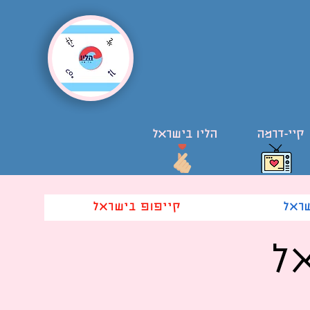
קיי-דרמה
הליו בישראל
שראל
קייפופ בישראל
ל