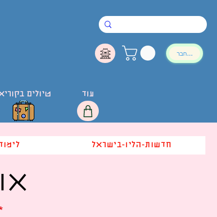
להתחבר
עוד
טיולים בקוריא
חדשות-הליו-בישראל
לימוד
או
*