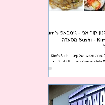
הסושי של קים - בסגנון קוריאני - גימבאפ Kim's
Sushi - Kimbap Korean style מסעדה
מסעדה קוריאנית בנוף הגליל נצרת הסושי של קים - Kim's Sushi
סושי בסגנון קוריאני - גימבאפ Sushi Kimbap Korean style سوشي