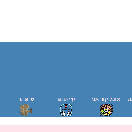
ה
אוכל קוריאני
קיי-פופ
סרטים