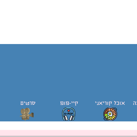
ה
אוכל קוריאני
קיי-פופ
סרטים