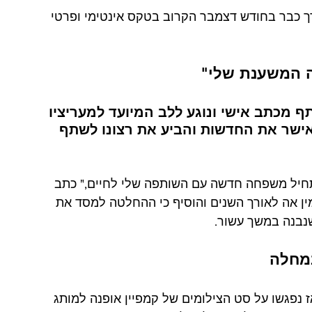
רך כבר בחודש דצמבר הקרוב בטקס אינטימי ופרטי 
ה המשענת שלי"
ף מכתב אישי ונוגע ללב המיועד למעריציו 
). במכתב, הוא אישר את החדשות והביע את רצונו לשתף 
מתחיל משפחה חדשה עם השותפה שלי לחיים," כתב 
ין אה לאורך השנים והוסיף כי ההחלטה למסד את 
נבנה במשך עשור.
מחלה
רם של השניים החל אי שם בשנת 2015, אז נפגשו על סט הצילומים של קמפיין אופנה למותג 