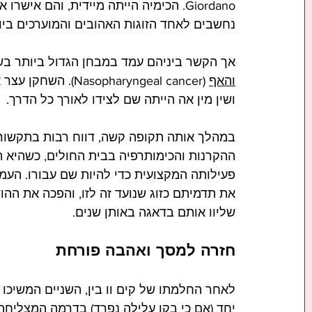
Giordano. הכימיה הייתה מיידית, והם אי
נחשבים לאחד הזוגות האהובים והמוערכים ביותר בקוריאה (
אך הקשר ביניהם עמד במבחן הגדול ביותר בשנת 2017, כ
והאף
 (haryngeal cancer
ושין מין אה הייתה שם לצידו לאורך כל הדרך.
במהלך אותה תקופה קשה, דווח רבות בתקשורת ה
ההקרנות והכימותרפיה בבית החולים, כשהיא ת
פעילותה המקצועית כדי להיות שם עבורו. העמ
את תדמיתם כזוג שנועד זה לזו, והפכה את הה
שליוו אותם בדאגה באותן שנים.
חזרה למסך ואהבה פורחת
לאחר החלמתו של קים וו בין, השניים המשיכו
יחד (אם כי בקו עלילה נפרד) בדרמה המצליחה "Our Blues