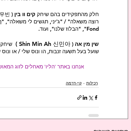
חלק מהתפקידים בהם שיחק 
קים וו בין
רוצה משאלה" / "ג'יני, תגשים לי משאלה", "
ה
Fond", "הבלוז שלנו", ועוד.
Shin Min Ah 신민아 ) 
שין מין אה
 ( 
 שיחקה
שועל בעל תשעה זנבות, הו ונוס שלי / או ונוס ש
אנחנו באתר 'הליו' מאחלים לזוג המאוש
רכילות
קיי-דרמה