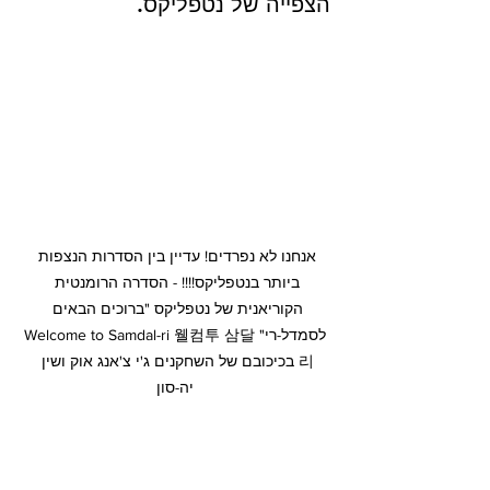
הצפייה של נטפליקס.
אנחנו לא נפרדים! עדיין בין הסדרות הנצפות 
ביותר בנטפליקס!!!! - הסדרה הרומנטית 
הקוריאנית של נטפליקס "ברוכים הבאים 
לסמדל-רי" Welcome to Samdal-ri 웰컴투 삼달
리 בכיכובם של השחקנים ג'י צ'אנג אוק ושין 
יה-סון