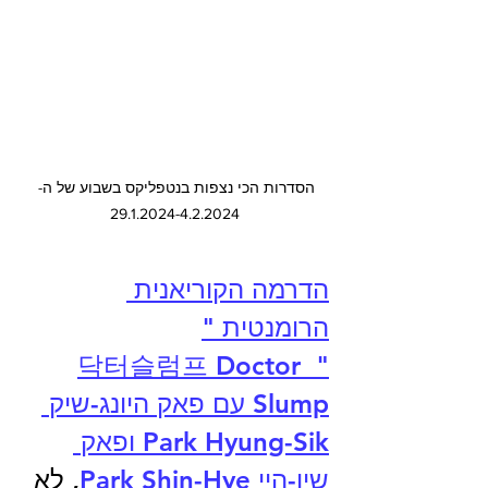
הסדרות הכי נצפות בנטפליקס בשבוע של ה- 
29.1.2024-4.2.2024
הדרמה הקוריאנית 
הרומנטית "
" 닥터슬럼프 Doctor 
Slump עם פאק היונג-שיק 
Park Hyung-Sik ופאק 
שין-היֵי ‎Park Shin-Hye
, לא 