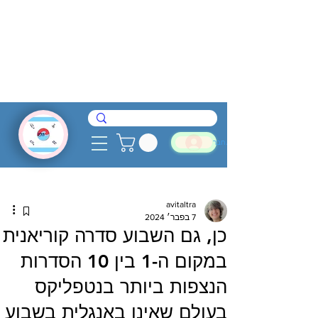
להתחבר
avitaltra
7 בפבר׳ 2024
כן, גם השבוע סדרה קוריאנית
במקום ה-1 בין 10 הסדרות
הנצפות ביותר בנטפליקס
בעולם שאינן באנגלית בשבוע