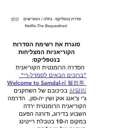
סדרת נטפליקס - נחלה / המורישים  선산  
Netflix-The Bequeathed
סוגרת את רשימת הסדרות 
הקוריאניות המצליחות 
בנטפליקס:
 הסדרה הרומנטית הקוריאנית 
"ברוכים הבאים לסמדל-רי" 
Welcome to Samdal-ri 웰컴투 
삼달리
 בכיכובם של השחקנים 
ג'י צ'אנג אוק ושין יה-סון.  הדרמה 
הקוריאנית הרומנטית ירדה 
השבוע בדירוג, ודורגה הפעם 
במקום ה-10 בטבלת רייטינג 