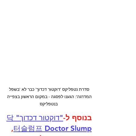
סדרת נטפליקס 'דוקטור דכדוך' כבר לא 'בשפל 
המדרגה': הגענו לפסגה - במקום הראשון בצפייה 
בנטפליקס
בנוסף ל-
"דוקטור דכדוך" 닥
, 
터슬럼프 Doctor Slump