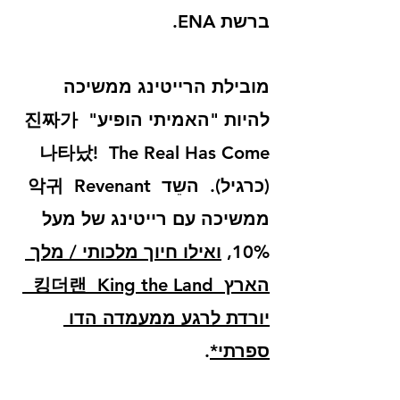
ברשת ENA. 
מובילת הרייטינג ממשיכה 
להיות "האמיתי הופיע" 진짜가 
나타났!  The Real Has Come 
(כרגיל).  
השֵד  악귀  Revenant
ממשיכה עם רייטינג של מעל 
10%, 
ואילו חיוך מלכותי / מלך 
הארץ  킹더랜  King the Land  
יורדת לרגע ממעמדה הדו 
ספרתי
*
.