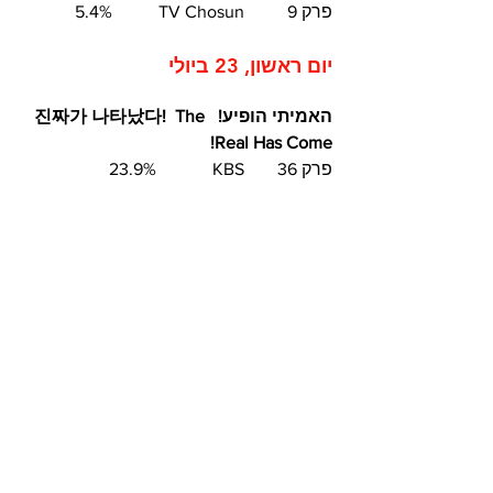
פרק 9	TV Chosun  	5.4%	
יום ראשון, 23 ביולי 	
האמיתי הופיע!  진짜가 나타났다!  The 
Real Has Come!
פרק 36	KBS		 23.9%	
חיוך מלכותי / מלך הארץ  킹더랜  King 
the Land
פרק 12	JTBC	  11.0%	
נתראה בגלגול ה-19  이번 생도 잘 부탁
해  See You in My 19th Life
פרק 12	 tvN		4.5%
גברת דוריאן  아씨 두리안  Durian’s 
Affair
פרק 10	TV Chosun  	6.3%	