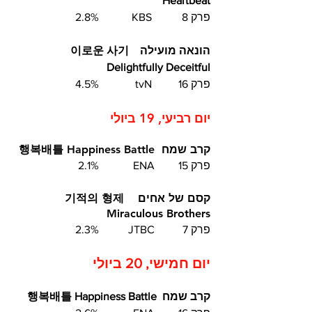
Heartbeat  
פרק 8	 KBS  	2.8%
הונאה מועילה  이로운 사기  
Delightfully Deceitful 	
פרק 16	 tvN		4.5%	
יום רביעי, 19 ביולי 	
קרב שמח  행복배틀 Happiness Battle 
פרק 15	ENA  	 2.1%
קסם של אחים  기적의 형제  
Miraculous Brothers
פרק 7	JTBC  	 2.3%
יום חמישי, 20 ביולי
קרב שמח  행복배틀 Happiness Battle   