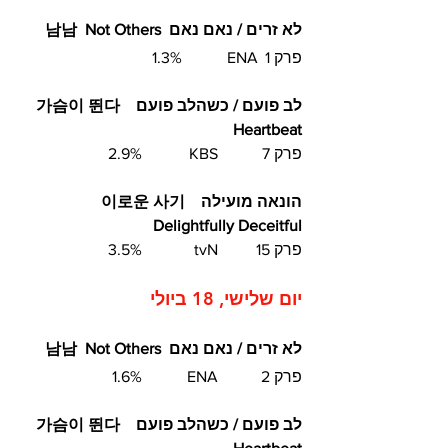
לא זרים / נאם נאם  남남  Not Others 
פרק 1	 ENA  	1.3%
לב פועם / כשהלב פועם  가슴이 뛴다  
Heartbeat  
פרק 7	 KBS  	2.9%
הונאה מועילה  이로운 사기  
Delightfully Deceitful 	
פרק 15	 tvN		3.5%	
יום שלישי, 18 ביולי 	
לא זרים / נאם נאם  남남  Not Others 
פרק 2	 ENA  	1.6%
לב פועם / כשהלב פועם  가슴이 뛴다  