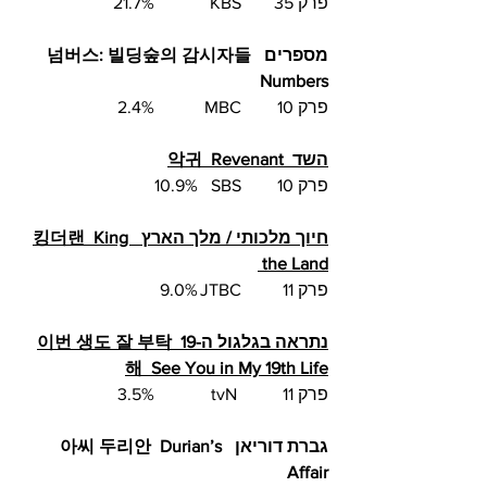
פרק 35	KBS		 21.7%	
מספרים 넘버스: 빌딩숲의 감시자들  
Numbers
פרק 10	MBC  	2.4%	
השד  악귀  Revenant
פרק 10	SBS  	10.9%	
חיוך מלכותי / מלך הארץ  킹더랜  King 
the Land
פרק 11	JTBC	   9.0%	
נתראה בגלגול ה-19  이번 생도 잘 부탁
해  See You in My 19th Life
פרק 11	 tvN		3.5%
גברת דוריאן  아씨 두리안  Durian’s 
Affair