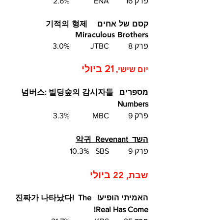
פרק 16	ENA  	2.6%
קסם של אחים  기적의 형제  
Miraculous Brothers
פרק 8	JTBC  	 3.0%
21 ביולי
יום שישי, 
מספרים 넘버스: 빌딩숲의 감시자들  
Numbers
פרק 9	MBC  	3.3%	
ה
שד  악귀  Revenant
פרק 9	SBS  	10.3%	
ביולי
שבת, 22 
האמיתי הופיע!  진짜가 나타났다!  The 
Real Has Come!