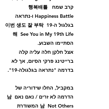
קרב שמח  행복배틀 
Happiness Battle ו-
נתראה 
בגלגול ה-19  이번 생도 잘 부탁
해  See You in My 19th Life
הסתיימו השבוע. 
אצל חלקן חלה עליה קלה 
ברייטינג פרקי הסיום, אך לא 
בדרמה "נתראה בגלגולה-19". 
במקביל, החלו שידוריה של 
הדרמה לא זרים / נאם נאם  남
남  Not Others המשודרת 