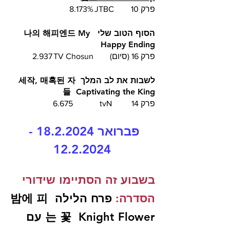
פרק 10	JTBC	8.173%
הסוף הטוב שלי  나의 해피엔드 My 
Happy Ending 
פרק 16 (סיום)	TV Chosun	2.937
לשבות את לב המלך  세작, 매혹된 자
들  Captivating the King
פרק 14	 tvN		6.675
פברואר 18.2.2024 - 
12.2.2024
בשבוע זה הסתיימו שידורי 
הסדרה:
 פרח הלילה  밤에 피
는 꽃  Knight Flower עם 