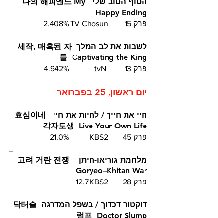
הסוף הטוב שלי  나의 해피엔드 My 
Happy Ending 
פרק 15	TV Chosun	2.408%
לשבות את לב המלך  세작, 매혹된 자
들  Captivating the King
פרק 13	 tvN		4.942%
יום ראשון, 25 בפברואר
חיי את חייך / לחיות את חיי  효심이네 
각자도생  Live Your Own Life
פרק 45	KBS2  	21.0%
_
מלחמת גוריאו-חיתן  고려 거란 전쟁  
Goryeo–Khitan War
פרק 28	KBS2	12.7
דוקטור דכדוך / בשפל המדרגה  닥터슬
럼프  Doctor Slump