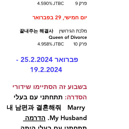
פרק 9	JTBC	4.590%
יום חמישי, 29 בפברואר
מלכת הגירושין
  끝내주는 해결사  
Queen of Divorce
פרק 10	JTBC	4.958%
פברואר 25.2.2024 - 
19.2.2024
בשבוע זה הסתיימו שידורי 
הסדרה:
 תתחתני עם בעלי 
내 남편과 결혼해줘   Marry 
My Husband. 
הדרמה 
תתחתני עם בעלי היתה 