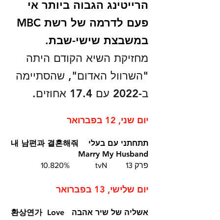
הרייטינג הגבוה ביותר אי 
פעם לדרמה של רשת MBC 
במשבצת שישי-שבת. 
מחזיקת השיא הקודם היתה 
"השרוול האדום", שהסתיימה 
ב-2022 עם 17.4 אחוזים.
יום שני, 12 בפברואר
תתחתני עם בעלי  내 남편과 결혼해줘  
 Marry My Husband 	
פרק 13	 tvN		10.820%
יום שלישי, 13 בפברואר
אשליה של שיר אהבה  환상연가  Love 