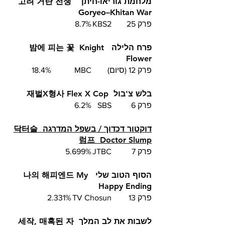
מלחמת גוריאו-חיתן  고려 거란 전쟁  
Goryeo–Khitan War
פרק 25	KBS2	8.7%
פרח הלילה  밤에 피는 꽃  Knight 
Flower 
פרק 12 (סיום)	MBC  	18.4%
בלש צ'בול  재벌X형사 Flex X Cop
פרק 6 	SBS  	6.2%
דוקטור דכדוך / בשפל המדרגה  닥터슬
럼프  Doctor Slump
פרק 7	JTBC	5.699%
הסוף הטוב שלי  나의 해피엔드 My 
Happy Ending 
פרק 13	TV Chosun	2.331%
לשבות את לב המלך  세작, 매혹된 자