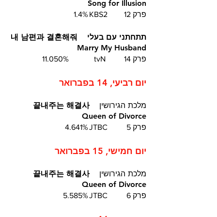
Song for Illusion
פרק 12	KBS2	1.4%
תתחתני עם בעלי  내 남편과 결혼해줘  
 Marry My Husband 	
פרק 14	 tvN		11.050%
יום רביעי, 14 בפברואר
מלכת הגירושין
  끝내주는 해결사  
Queen of Divorce
פרק 5	JTBC	4.641%
יום חמישי, 15 בפברואר
מלכת הגירושין
  끝내주는 해결사  
Queen of Divorce
פרק 6	JTBC	5.585%