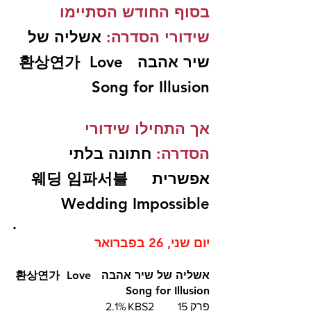
בסוף החודש הסתיימו 
שידורי הסדרה:
 אשליה של 
שיר אהבה  환상연가  Love 
Song for Illusion
אך התחילו שידורי 
הסדרה:
 חתונה בלתי 
אפשרית  웨딩 임파서블   
Wedding Impossible 	
.
יום שני, 26 בפברואר
אשליה של שיר אהבה  환상연가  Love 
Song for Illusion
פרק 15	KBS2	2.1%