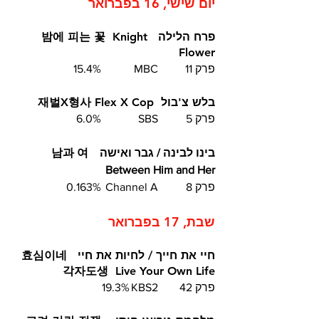
יום שישי, 16 בפברואר
פרח הלילה  밤에 피는 꽃  Knight 
Flower 
פרק 11	MBC  	15.4%
בלש צ'בול  재벌X형사 Flex X Cop
פרק 5	SBS		6.0%
בינו לבינה / גבר ואישה  남과 여  
Between Him and Her 	
פרק 8	Channel A	0.163%
שבת, 17 בפברואר
חיי את חייך / לחיות את חיי  효심이네 
각자도생  Live Your Own Life
פרק 42	KBS2	 19.3%