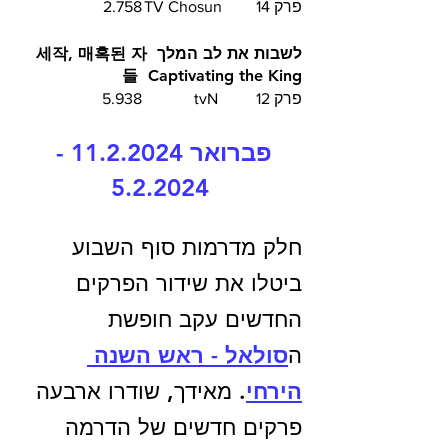
פרק 14	TV Chosun	2.758
לשבות את לב המלך  세작, 매혹된 자
들  Captivating the King
פרק 12	 tvN		5.938
פברואר 11.2.2024 - 
5.2.2024
חלק מדרמות סוף השבוע 
ביטלו את שידור הפרקים 
החדשים עקב חופשת 
ה
סולאל - ראש השנה 
הירחי
. מאידך, שודרו ארבעה 
פרקים חדשים של הדרמה 