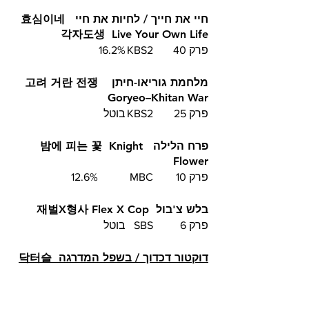
חיי את חייך / לחיות את חיי  효심이네 
각자도생  Live Your Own Life
פרק 40	KBS2	 16.2%
מלחמת גוריאו-חיתן  고려 거란 전쟁  
Goryeo–Khitan War
פרק 25	KBS2	בוטל
פרח הלילה  밤에 피는 꽃  Knight 
Flower 
פרק 10	MBC  	12.6%
בלש צ'בול  재벌X형사 Flex X Cop
פרק 6 	SBS  	בוטל
דוקטור דכדוך / בשפל המדרגה  닥터슬
럼프  Doctor Slump
פרק 5	JTBC	3.735%