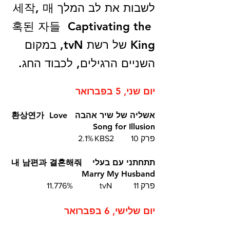
לשבות את לב המלך 세작, 매
혹된 자들  Captivating the 
King של רשת tvN, במקום 
השניים הרגילים, לכבוד החג.
יום שני, 5 בפברואר
אשליה של שיר אהבה  환상연가  Love 
Song for Illusion
פרק 10	KBS2	2.1%
תתחתני עם בעלי  내 남편과 결혼해줘  
 Marry My Husband 	
פרק 11	 tvN		11.776%
יום שלישי, 6 בפברואר