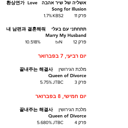
אשליה של שיר אהבה  환상연가  Love 
Song for Illusion
פרק 11	KBS2	1.7%
תתחתני עם בעלי  내 남편과 결혼해줘  
 Marry My Husband 	
פרק 12	 tvN		10.518%
יום רביעי, 7 בפברואר
מלכת הגירושין
  끝내주는 해결사  
Queen of Divorce
פרק 3	JTBC	5.75%
יום חמישי, 8 בפברואר
מלכת הגירושין
  끝내주는 해결사  
Queen of Divorce
פרק 4	JTBC	5.680%