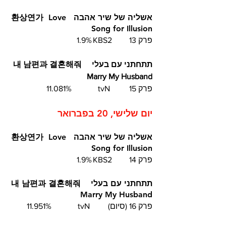
אשליה של שיר אהבה  환상연가  Love 
Song for Illusion
פרק 13	KBS2	1.9%
תתחתני עם בעלי  내 남편과 결혼해줘   
Marry My Husband 	
פרק 15	 tvN		11.081%
יום שלישי, 20 בפברואר
אשליה של שיר אהבה  환상연가  Love 
Song for Illusion
פרק 14	KBS2	1.9%
תתחתני עם בעלי  내 남편과 결혼해줘  
 Marry My Husband 	
פרק 16 (סיום)	 tvN		11.951%