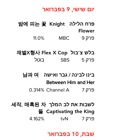
יום שישי, 9 בפברואר
פרח הלילה  밤에 피는 꽃  Knight 
Flower 
פרק 9	MBC  	11.0%
בלש צ'בול  재벌X형사 Flex X Cop
פרק 5	SBS		בוטל
בינו לבינה / גבר ואישה  남과 여  
Between Him and Her 	
פרק 7	Channel A	0.314%
לשבות את לב המלך  세작, 매혹된 자
들  Captivating the King
פרק 7	 tvN		4.162%
שבת, 10 בפברואר