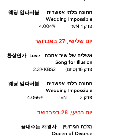
חתונה בלתי אפשרית  웨딩 임파서블   
Wedding Impossible 	
פרק 1	 tvN		4.004%
יום שלישי, 27 בפברואר
אשליה של שיר אהבה  환상연가  Love 
Song for Illusion
פרק 16 (סיום)	KBS2	2.3%
חתונה בלתי אפשרית  웨딩 임파서블   
Wedding Impossible 	
פרק 2	 tvN		4.066%
יום רביעי, 28 בפברואר
מלכת הגירושין
  끝내주는 해결사  
Queen of Divorce