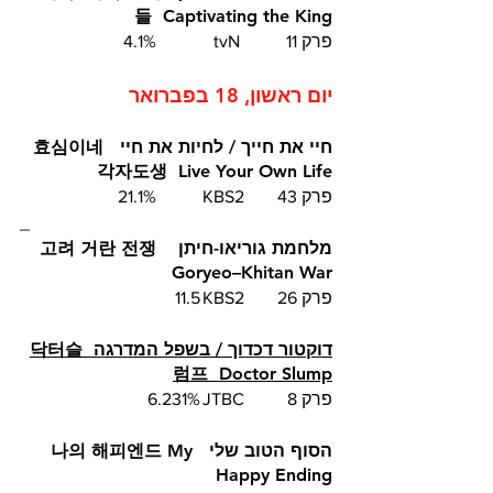
들  Captivating the King
פרק 11	 tvN		4.1%
יום ראשון, 18 בפברואר
חיי את חייך / לחיות את חיי  효심이네 
각자도생  Live Your Own Life
פרק 43	KBS2  	21.1%
_
מלחמת גוריאו-חיתן  고려 거란 전쟁  
Goryeo–Khitan War
פרק 26	KBS2	11.5
דוקטור דכדוך / בשפל המדרגה  닥터슬
럼프  Doctor Slump
פרק 8	JTBC	6.231%
הסוף הטוב שלי  나의 해피엔드 My 
Happy Ending 