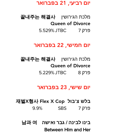
יום רביעי, 21 בפברואר
מלכת הגירושין
  끝내주는 해결사  
Queen of Divorce
פרק 7	JTBC	5.529%
יום חמישי, 22 בפברואר
מלכת הגירושין
  끝내주는 해결사  
Queen of Divorce
פרק 8	JTBC	5.229%
יום שישי, 23 בפברואר
בלש צ'בול  재벌X형사 Flex X Cop
פרק 7	SBS		9.9%
בינו לבינה / גבר ואישה  남과 여  
Between Him and Her 	