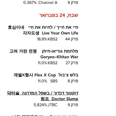
פרק 9	Channel A	0.367%
שבת, 24 בפברואר
חיי את חייך / לחיות את חיי  효심이네 
각자도생  Live Your Own Life
פרק 44	KBS2	 18.8%
מלחמת גוריאו-חיתן  고려 거란 전쟁  
Goryeo–Khitan War
פרק 27	KBS2	11.0%
בלש צ'בול  재벌X형사 Flex X Cop
פרק 8 	SBS  	11.0%
דוקטור דכדוך / בשפל המדרגה  닥터슬
럼프  Doctor Slump
פרק 9	JTBC	5.824%