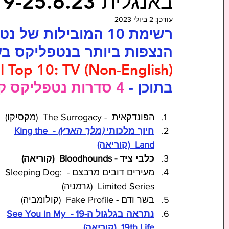
באנגלית 19-25.6.23
עודכן:
2 ביולי 2023
רשימת 10 המובילות של
הנצפות ביותר בנטפליקס בע
l Top 10: TV (Non-English)
בתוכן - 
4 סדרות נטפליקס קוריאניות
הפונדקאית  - The Surrogacy  (מקסיקו) 
חיוך מלכותי 
(מלך הארץ)
 - King the 
Land  (קוריאה)
כלבי ציד - Bloodhounds  (קוריאה)
מעירים דובים מרבצם - Sleeping Dog: 
Limited Series  (גרמניה)
בשר ודם - Fake Profile  (קולומביה)
נתראה בגלגול ה-19 - See You in My 
19th Life  (קוריאה)