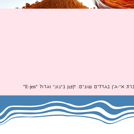
תצוגה מהירה
י-ג'ן בגדלים שונים: קטן בינוני וגדול "E-jen"