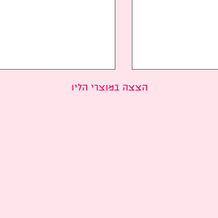
הצצה במוצרי הליו
שין יה-סון Shin Hye-sun ואהן
ג'ונהו ויון-אה שחקני הדרמה
בו-היון Ahn Bo-hyun בדרמת
החדשה "חיוך מלכותי" King
ריאנית חדשה
the Land 킹더랜 מספרים 
 ה-19"
הסדרה