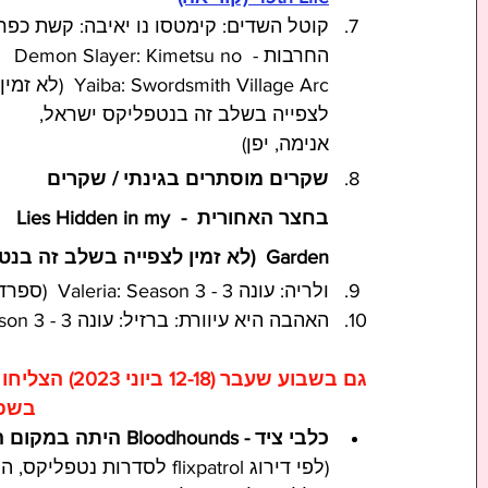
קוטל השדים: קימטסו נו יאיבה: קשת כפר 
החרבות - Demon Slayer: Kimetsu no 
Yaiba: Swordsmith Village Arc  (לא זמי
לצפייה בשלב זה בנטפליקס ישראל, 
אנימה, יפן)
שקרים מוסתרים בגינתי / שקרים 
בחצר האחורית  - Lies Hidden in my 
Garden  (לא זמין לצפייה בשלב זה בנטפליקס ישראל, קוריאה)
ולריה: עונה 3 - Valeria: Season 3  (ספרד)
האהבה היא עיוורת: ברזיל: עונה 3 - Love Is Blind: Brazil: Season 3  (ברזיל)
בשפה
כלבי ציד - Bloodhounds היתה במקום הראשון בטבלת הרייטינג!!! 
(לפי דירוג flixpatrol לסד