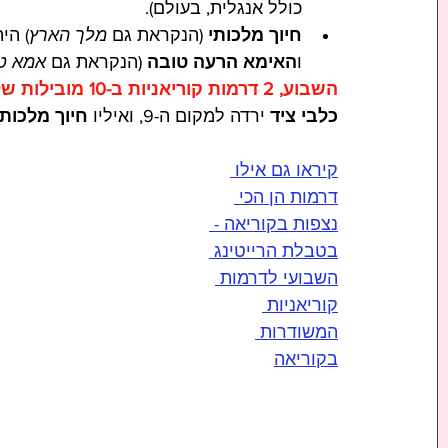
כולל אנגלית, בעולם). 
חיוך מלכותי
 (הנקראת גם 
מלך הארץ
) הי
ו
האימא הרעה טובה 
(הנקראת גם 
אמא ט
השבוע, 2 דרמות קוריאניות ב-10 מובילות של נטפליקס בדירוג הכללי לסדרות בכל השפות: 
כלבי ציד
 ירדה למקום ה-9, ואיליו 
חיוך מלכותי
קיראו גם אילו 
דרמות הן הכי 
נצפות בקוריאה - 
בטבלת הרייטינג 
השבועי
 לדרמות 
קוריאניות 
המשודרות 
בקוריאה