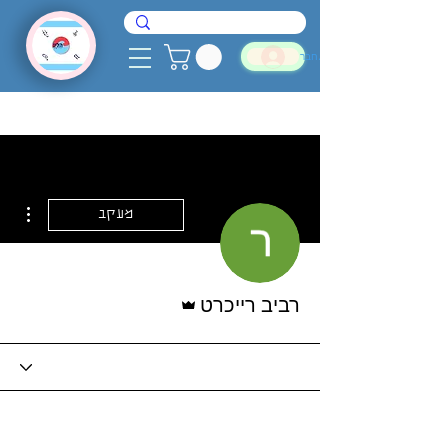
להתחבר
ions
מעקב
אדמין
רביב רייכרט